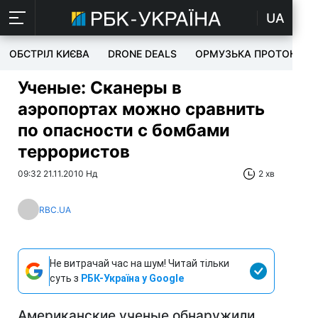
UA
ОБСТРІЛ КИЄВА
DRONE DEALS
ОРМУЗЬКА ПРОТОКА
Ученые: Сканеры в
аэропортах можно сравнить
по опасности с бомбами
террористов
09:32 21.11.2010 Нд
2 хв
RBC.UA
Не витрачай час на шум! Читай тільки
суть з
РБК-Україна у Google
Американские ученые обнаружили,