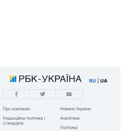
RU
|
UA
Про компанію
Новини України
Редакційна політика і
Аналітика
стандарти
Політика