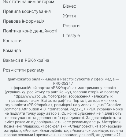
Як стати нашим автором
Бізнес
Правила користування
Життя
Правова інформація
Розваги
Політика конфіденційності
Lifestyle
Контакти
Команда
Вакансії в РБК-Україна
Розмістити рекламу
Ідентифікатор онлайн-медіа в Реєстрі суб’єктів у сфері медіа —
R40-05347
Інформаційний портал «РБК-Україна» має тримовну версію
(українську, російську та англійську), головна сторінка порталу -
https://www.rbc.ua
. Фотографії, зображення належать їх
правовласникам. Всі фотографії на Порталі, авторами яких є
журналісти «РБК-Україна», розміщені на умовах ліцензії Creative
Commons Attribution 4.0 International. Редакція «РБК-Україна» може
не поділяти точку зору авторів. Оціночні судження не підлягають
спростуванню та доведенню їх правдивості. За достовірність та
зміст реклами відповідальність несе рекламодавець. Матеріали,
позначені плашкою: «Прес-релізи», «Спецпроект», «Партнерський
матеріал», «Promo», «Благодійність», «Резонанс» розміщуються на
правах реклами і призначені, як правило, для осіб, які досягли 21-