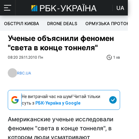
UA
ОБСТРІЛ КИЄВА
DRONE DEALS
ОРМУЗЬКА ПРОТОКА
Ученые объяснили феномен
"света в конце тоннеля"
08:20 29.11.2010 Пн
1 хв
RBC.UA
Не витрачай час на шум! Читай тільки
суть з
РБК-Україна у Google
Американские ученые исследовали
феномен "света в конце тоннеля", в
котором люди усматривают