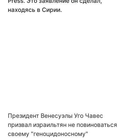
Press. Это заявление он сделал,
находясь в Сирии.
Президент Венесуэлы Уго Чавес
призвал израильтян не повиноваться
своему "геноцидоносному"