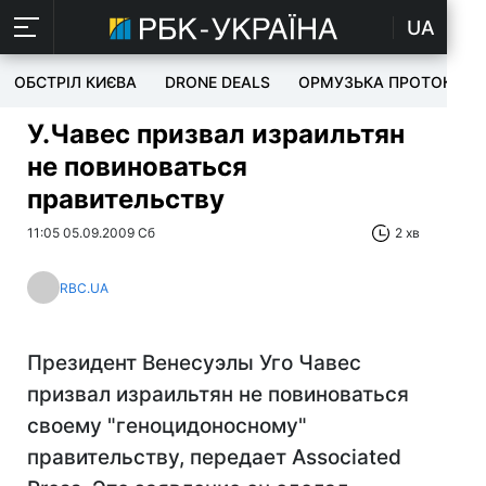
UA
ОБСТРІЛ КИЄВА
DRONE DEALS
ОРМУЗЬКА ПРОТОКА
У.Чавес призвал израильтян
не повиноваться
правительству
11:05 05.09.2009 Сб
2 хв
RBC.UA
Президент Венесуэлы Уго Чавес
призвал израильтян не повиноваться
своему "геноцидоносному"
правительству, передает Associated