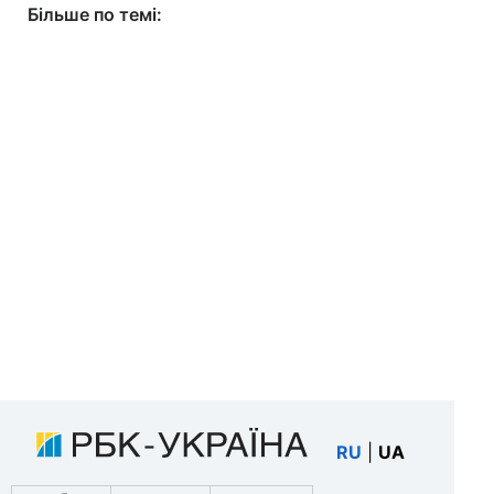
Більше по темі:
RU
|
UA