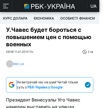
UA
КУРС ДОЛАРА
ЕКОНОМІКА
ОСОБИСТІ ФІНАНСИ
TEC
У.Чавес будет бороться с
повышением цен с помощью
военных
08:56 11.01.2010 Пн
2 хв
RBC.UA
Не витрачай час на шум! Читай тільки
суть з
РБК-Україна у Google
Президент Венесуэлы Уго Чавес
намерен выставить на улицах