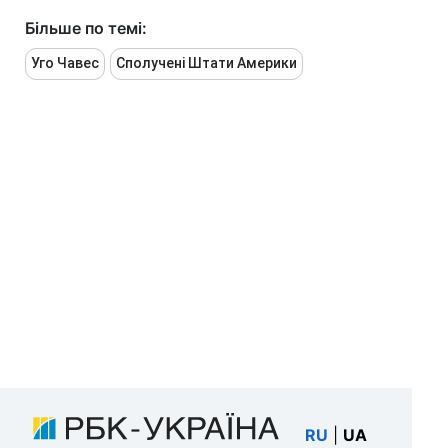
Більше по темі:
Уго Чавес
Сполучені Штати Америки
RU
|
UA