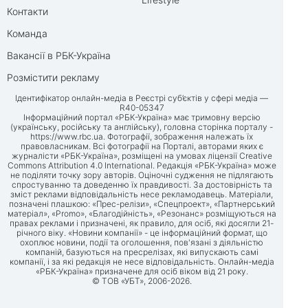
Контакти
Команда
Вакансії в РБК-Україна
Розмістити рекламу
Ідентифікатор онлайн-медіа в Реєстрі суб’єктів у сфері медіа —
R40-05347
Інформаційний портал «РБК-Україна» має тримовну версію
(українську, російську та англійську), головна сторінка порталу -
https://www.rbc.ua
. Фотографії, зображення належать їх
правовласникам. Всі фотографії на Порталі, авторами яких є
журналісти «РБК-Україна», розміщені на умовах ліцензії Creative
Commons Attribution 4.0 International. Редакція «РБК-Україна» може
не поділяти точку зору авторів. Оціночні судження не підлягають
спростуванню та доведенню їх правдивості. За достовірність та
зміст реклами відповідальність несе рекламодавець. Матеріали,
позначені плашкою: «Прес-релізи», «Спецпроект», «Партнерський
матеріал», «Promo», «Благодійність», «Резонанс» розміщуються на
правах реклами і призначені, як правило, для осіб, які досягли 21-
річного віку. «Новини компанії» - це інформаційний формат, що
охоплює новини, події та оголошення, пов'язані з діяльністю
компаній, базуються на пресрелізах, які випускають самі
компанії, і за які редакція не несе відповідальність. Онлайн-медіа
«РБК-Україна» призначене для осіб віком від 21 року.
© ТОВ «УБТ», 2006-2026.