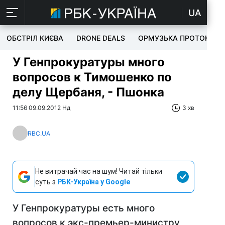
UA
ОБСТРІЛ КИЄВА
DRONE DEALS
ОРМУЗЬКА ПРОТОКА
У Генпрокуратуры много
вопросов к Тимошенко по
делу Щербаня, - Пшонка
11:56 09.09.2012 Нд
3 хв
RBC.UA
Не витрачай час на шум! Читай тільки
суть з
РБК-Україна у Google
У Генпрокуратуры есть много
вопросов к экс-премьер-министру