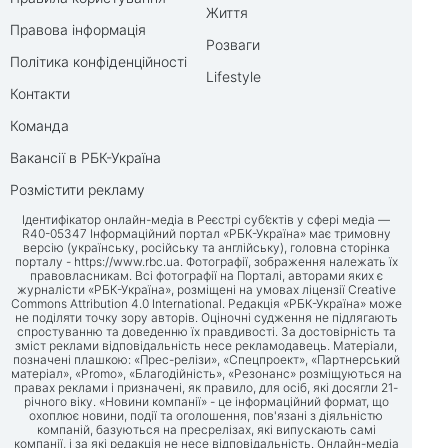
Життя
Правова інформація
Розваги
Політика конфіденційності
Lifestyle
Контакти
Команда
Вакансії в РБК-Україна
Розмістити рекламу
Ідентифікатор онлайн-медіа в Реєстрі суб’єктів у сфері медіа —
R40-05347 Інформаційний портал «РБК-Україна» має тримовну
версію (українську, російську та англійську), головна сторінка
порталу -
https://www.rbc.ua
. Фотографії, зображення належать їх
правовласникам. Всі фотографії на Порталі, авторами яких є
журналісти «РБК-Україна», розміщені на умовах ліцензії Creative
Commons Attribution 4.0 International. Редакція «РБК-Україна» може
не поділяти точку зору авторів. Оціночні судження не підлягають
спростуванню та доведенню їх правдивості. За достовірність та
зміст реклами відповідальність несе рекламодавець. Матеріали,
позначені плашкою: «Прес-релізи», «Спецпроект», «Партнерський
матеріал», «Promo», «Благодійність», «Резонанс» розміщуються на
правах реклами і призначені, як правило, для осіб, які досягли 21-
річного віку. «Новини компанії» - це інформаційний формат, що
охоплює новини, події та оголошення, пов'язані з діяльністю
компаній, базуються на пресрелізах, які випускають самі
компанії, і за які редакція не несе відповідальність. Онлайн-медіа