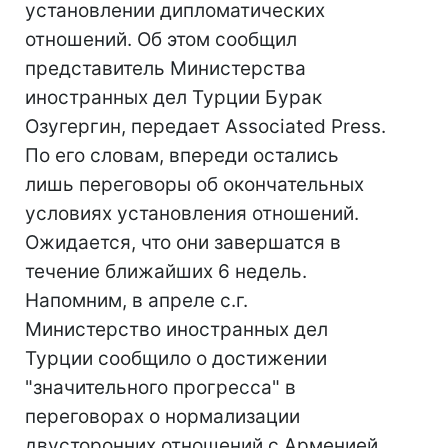
установлении дипломатических
отношений. Об этом сообщил
представитель Министерства
иностранных дел Турции Бурак
Озугергин, передает Associated Press.
По его словам, впереди остались
лишь переговоры об окончательных
условиях установления отношений.
Ожидается, что они завершатся в
течение ближайших 6 недель.
Напомним, в апреле с.г.
Министерство иностранных дел
Турции сообщило о достижении
"значительного прогресса" в
переговорах о нормализации
двусторонних отношений с Арменией.