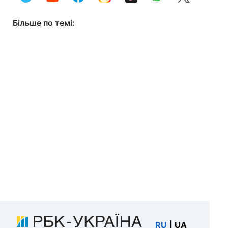
Більше по темі:
RU
|
UA