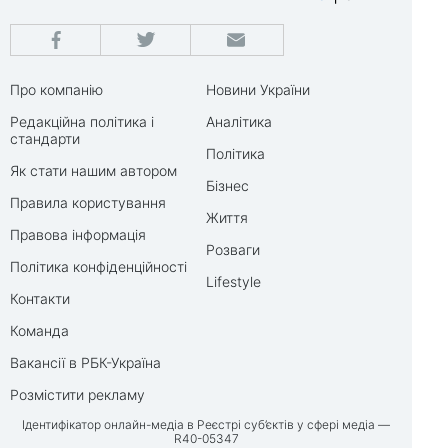
Про компанію
Новини України
Редакційна політика і
Аналітика
стандарти
Політика
Як стати нашим автором
Бізнес
Правила користування
Життя
Правова інформація
Розваги
Політика конфіденційності
Lifestyle
Контакти
Команда
Вакансії в РБК-Україна
Розмістити рекламу
Ідентифікатор онлайн-медіа в Реєстрі суб’єктів у сфері медіа —
R40-05347