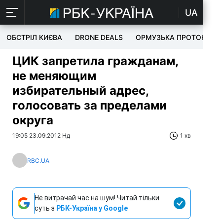
UA
ОБСТРІЛ КИЄВА
DRONE DEALS
ОРМУЗЬКА ПРОТОКА
ЦИК запретила гражданам,
не меняющим
избирательный адрес,
голосовать за пределами
округа
19:05 23.09.2012 Нд
1 хв
RBC.UA
Не витрачай час на шум! Читай тільки
суть з
РБК-Україна у Google