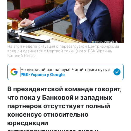
На этой неделе ситуация с перезагрузкой Центризбиркома
вряд ли сдвинется с мертвой точки (Фото: РБК-Украина/
Виталий Носач)
Не витрачай час на шум! Читай тільки суть з
РБК-Україна у Google
В президентской команде говорят,
что пока у Банковой и западных
партнеров отсутствует полный
консенсус относительно
юрисдикции