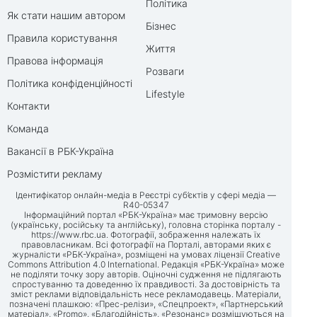
Політика
Як стати нашим автором
Бізнес
Правила користування
Життя
Правова інформація
Розваги
Політика конфіденційності
Lifestyle
Контакти
Команда
Вакансії в РБК-Україна
Розмістити рекламу
Ідентифікатор онлайн-медіа в Реєстрі суб’єктів у сфері медіа —
R40-05347
Інформаційний портал «РБК-Україна» має тримовну версію
(українську, російську та англійську), головна сторінка порталу -
https://www.rbc.ua
. Фотографії, зображення належать їх
правовласникам. Всі фотографії на Порталі, авторами яких є
журналісти «РБК-Україна», розміщені на умовах ліцензії Creative
Commons Attribution 4.0 International. Редакція «РБК-Україна» може
не поділяти точку зору авторів. Оціночні судження не підлягають
спростуванню та доведенню їх правдивості. За достовірність та
зміст реклами відповідальність несе рекламодавець. Матеріали,
позначені плашкою: «Прес-релізи», «Спецпроект», «Партнерський
матеріал», «Promo», «Благодійність», «Резонанс» розміщуються на