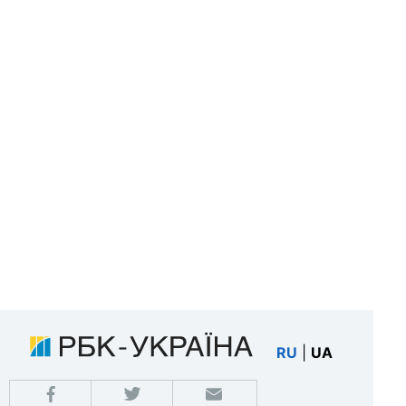
RU
|
UA