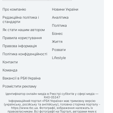
Про компанію
Новини України
Редакційна політика і
Аналітика
стандарти
Політика
Як стати нашим автором
Бізнес
Правила користування
Життя
Правова інформація
Розваги
Політика конфіденційності
Lifestyle
Контакти
Команда
Вакансії в РБК-Україна
Розмістити рекламу
Ідентифікатор онлайн-медіа в Реєстрі суб’єктів у сфері медіа —
R40-05347
Інформаційний портал «РБК-Україна» має тримовну версію
(українську, російську та англійську), головна сторінка порталу -
https://www.rbc.ua
. Фотографії, зображення належать їх
правовласникам. Всі фотографії на Порталі, авторами яких є