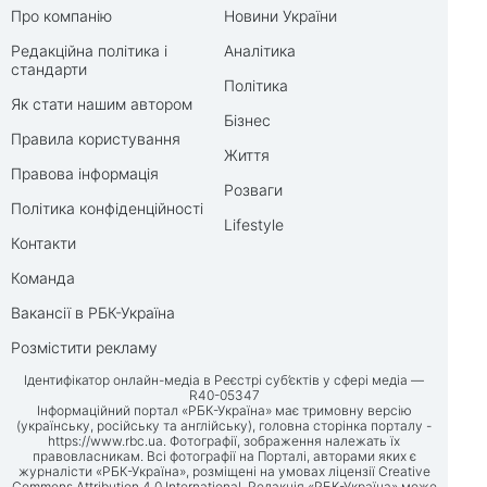
Про компанію
Новини України
Редакційна політика і
Аналітика
стандарти
Політика
Як стати нашим автором
Бізнес
Правила користування
Життя
Правова інформація
Розваги
Політика конфіденційності
Lifestyle
Контакти
Команда
Вакансії в РБК-Україна
Розмістити рекламу
Ідентифікатор онлайн-медіа в Реєстрі суб’єктів у сфері медіа —
R40-05347
Інформаційний портал «РБК-Україна» має тримовну версію
(українську, російську та англійську), головна сторінка порталу -
https://www.rbc.ua
. Фотографії, зображення належать їх
правовласникам. Всі фотографії на Порталі, авторами яких є
журналісти «РБК-Україна», розміщені на умовах ліцензії Creative
Commons Attribution 4.0 International. Редакція «РБК-Україна» може