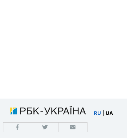
RU
|
UA