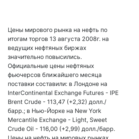
Цены мирового рынка на нефть по
итогам торгов 13 августа 2008г. на
ведущих нефтяных биржах
значительно повысились.
Официальные цены нефтяных
фьючерсов ближайшего месяца
поставки составили: в Лондоне на
InterContinental Exchange Futures - IPE
Brent Crude - 113,47 (+2,32) долл./
барр.; в Нью-Йорке на New York
Mercantile Exchange - Light, Sweet
Crude Oil - 116,00 (+2,99) долл./барр.
Цены на нефть на мировых рынках