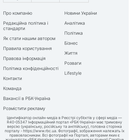
Про компанію
Новини України
Редакційна політика і
Аналітика
стандарти
Політика
Як стати нашим автором
Бізнес
Правила користування
Життя
Правова інформація
Розваги
Політика конфіденційності
Lifestyle
Контакти
Команда
Вакансії в РБК-Україна
Розмістити рекламу
Ідентифікатор онлайн-медіа в Реєстрі суб’єктів у сфері медіа —
R40-05347 Інформаційний портал «РБК-Україна» має тримовну
версію (українську, російську та англійську), головна сторінка
порталу -
https://www.rbc.ua
. Фотографії, зображення належать їх
правовласникам. Всі фотографії на Порталі, авторами яких є
журналісти «РБК-Україна», розміщені на умовах ліцензії Creative