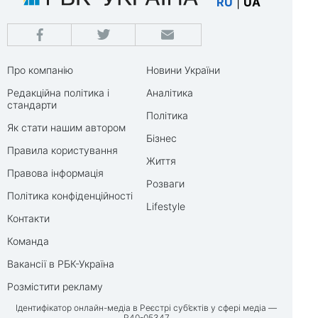
RU
|
UA
Про компанію
Новини України
Редакційна політика і
Аналітика
стандарти
Політика
Як стати нашим автором
Бізнес
Правила користування
Життя
Правова інформація
Розваги
Політика конфіденційності
Lifestyle
Контакти
Команда
Вакансії в РБК-Україна
Розмістити рекламу
Ідентифікатор онлайн-медіа в Реєстрі суб’єктів у сфері медіа —
R40-05347