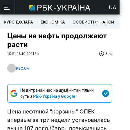
UA
КУРС ДОЛАРА
ЕКОНОМІКА
ОСОБИСТІ ФІНАНСИ
TEC
Цены на нефть продолжают
расти
10:51 13.10.2011 Чт
3 хв
RBC.UA
Не витрачай час на шум! Читай тільки
суть з
РБК-Україна у Google
Цена нефтяной "корзины" ОПЕК
впервые за три недели установилась
выше 107 долл./барр., повысившись