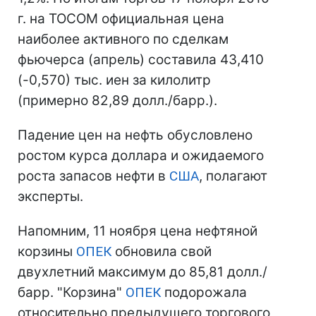
г. на TOCOM официальная цена
наиболее активного по сделкам
фьючерса (апрель) составила 43,410
(-0,570) тыс. иен за килолитр
(примерно 82,89 долл./барр.).
Падение цен на нефть обусловлено
ростом курса доллара и ожидаемого
роста запасов нефти в
США
, полагают
эксперты.
Напомним, 11 ноября цена нефтяной
корзины
ОПЕК
обновила свой
двухлетний максимум до 85,81 долл./
барр. "Корзина"
ОПЕК
подорожала
относительно предыдущего торгового