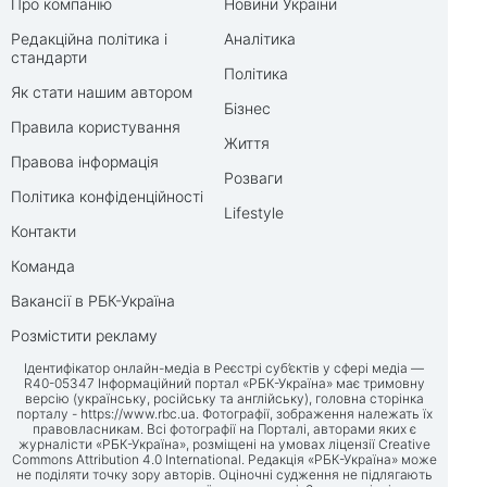
Про компанію
Новини України
Редакційна політика і
Аналітика
стандарти
Політика
Як стати нашим автором
Бізнес
Правила користування
Життя
Правова інформація
Розваги
Політика конфіденційності
Lifestyle
Контакти
Команда
Вакансії в РБК-Україна
Розмістити рекламу
Ідентифікатор онлайн-медіа в Реєстрі суб’єктів у сфері медіа —
R40-05347 Інформаційний портал «РБК-Україна» має тримовну
версію (українську, російську та англійську), головна сторінка
порталу -
https://www.rbc.ua
. Фотографії, зображення належать їх
правовласникам. Всі фотографії на Порталі, авторами яких є
журналісти «РБК-Україна», розміщені на умовах ліцензії Creative
Commons Attribution 4.0 International. Редакція «РБК-Україна» може
не поділяти точку зору авторів. Оціночні судження не підлягають