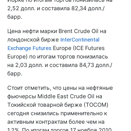
2,52 долл. и составила 82,34 долл./
барр.
Цена нефти марки Brent Crude Oil на
лондонской бирже
InterContinental
Exchange Futures
Europe (IСE Futures
Europe) по итогам торгов понизилась
на 2,03 долл. и составила 84,73 долл./
барр.
Стоит отметить, что цены на нефтяные
фьючерсы Middle East Crude Oil на
Tокийской товарной бирже (ТOCOM)
сегодня снизились применительно к
активным контрактам более чем на
1,2%. По итогам торгов 17 ноября 2010