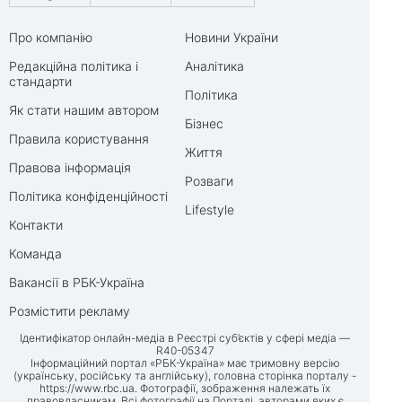
Про компанію
Новини України
Редакційна політика і
Аналітика
стандарти
Політика
Як стати нашим автором
Бізнес
Правила користування
Життя
Правова інформація
Розваги
Політика конфіденційності
Lifestyle
Контакти
Команда
Вакансії в РБК-Україна
Розмістити рекламу
Ідентифікатор онлайн-медіа в Реєстрі суб’єктів у сфері медіа —
R40-05347
Інформаційний портал «РБК-Україна» має тримовну версію
(українську, російську та англійську), головна сторінка порталу -
https://www.rbc.ua
. Фотографії, зображення належать їх
правовласникам. Всі фотографії на Порталі, авторами яких є