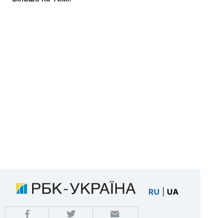
RU
|
UA