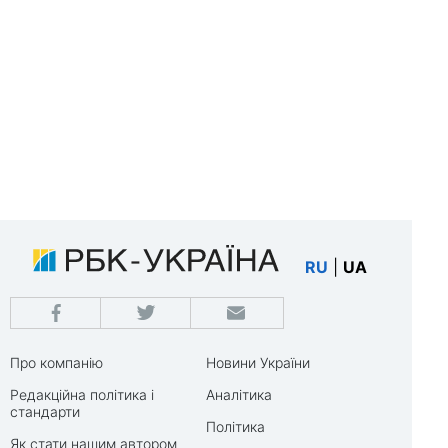
RU
|
UA
Про компанію
Новини України
Редакційна політика і
Аналітика
стандарти
Політика
Як стати нашим автором