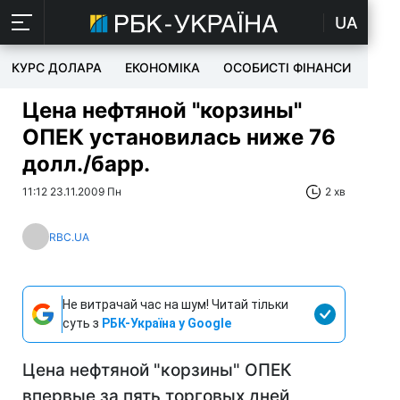
UA
КУРС ДОЛАРА
ЕКОНОМІКА
ОСОБИСТІ ФІНАНСИ
TEC
Цена нефтяной "корзины"
ОПЕК установилась ниже 76
долл./барр.
11:12 23.11.2009 Пн
2 хв
RBC.UA
Не витрачай час на шум! Читай тільки
суть з
РБК-Україна у Google
Цена нефтяной "корзины" ОПЕК
впервые за пять торговых дней