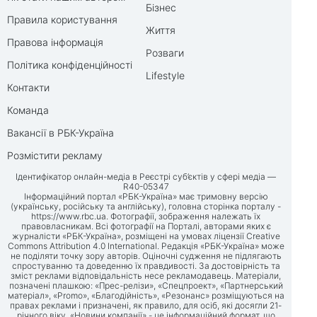
Бізнес
Правила користування
Життя
Правова інформація
Розваги
Політика конфіденційності
Lifestyle
Контакти
Команда
Вакансії в РБК-Україна
Розмістити рекламу
Ідентифікатор онлайн-медіа в Реєстрі суб’єктів у сфері медіа —
R40-05347
Інформаційний портал «РБК-Україна» має тримовну версію
(українську, російську та англійську), головна сторінка порталу -
https://www.rbc.ua
. Фотографії, зображення належать їх
правовласникам. Всі фотографії на Порталі, авторами яких є
журналісти «РБК-Україна», розміщені на умовах ліцензії Creative
Commons Attribution 4.0 International. Редакція «РБК-Україна» може
не поділяти точку зору авторів. Оціночні судження не підлягають
спростуванню та доведенню їх правдивості. За достовірність та
зміст реклами відповідальність несе рекламодавець. Матеріали,
позначені плашкою: «Прес-релізи», «Спецпроект», «Партнерський
матеріал», «Promo», «Благодійність», «Резонанс» розміщуються на
правах реклами і призначені, як правило, для осіб, які досягли 21-
річного віку. «Новини компанії» - це інформаційний формат, що