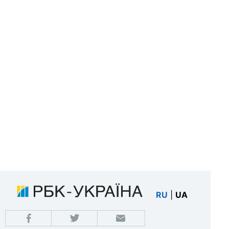
RU
|
UA