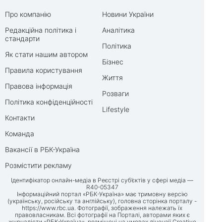
Про компанію
Новини України
Редакційна політика і
Аналітика
стандарти
Політика
Як стати нашим автором
Бізнес
Правила користування
Життя
Правова інформація
Розваги
Політика конфіденційності
Lifestyle
Контакти
Команда
Вакансії в РБК-Україна
Розмістити рекламу
Ідентифікатор онлайн-медіа в Реєстрі суб’єктів у сфері медіа —
R40-05347
Інформаційний портал «РБК-Україна» має тримовну версію
(українську, російську та англійську), головна сторінка порталу -
https://www.rbc.ua
. Фотографії, зображення належать їх
правовласникам. Всі фотографії на Порталі, авторами яких є
журналісти «РБК-Україна», розміщені на умовах ліцензії Creative