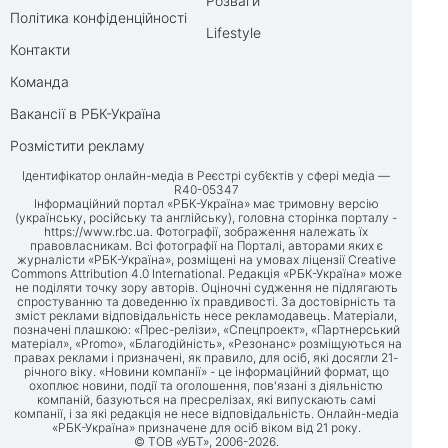
Розваги
Політика конфіденційності
Lifestyle
Контакти
Команда
Вакансії в РБК-Україна
Розмістити рекламу
Ідентифікатор онлайн-медіа в Реєстрі суб’єктів у сфері медіа —
R40-05347
Інформаційний портал «РБК-Україна» має тримовну версію
(українську, російську та англійську), головна сторінка порталу -
https://www.rbc.ua
. Фотографії, зображення належать їх
правовласникам. Всі фотографії на Порталі, авторами яких є
журналісти «РБК-Україна», розміщені на умовах ліцензії Creative
Commons Attribution 4.0 International. Редакція «РБК-Україна» може
не поділяти точку зору авторів. Оціночні судження не підлягають
спростуванню та доведенню їх правдивості. За достовірність та
зміст реклами відповідальність несе рекламодавець. Матеріали,
позначені плашкою: «Прес-релізи», «Спецпроект», «Партнерський
матеріал», «Promo», «Благодійність», «Резонанс» розміщуються на
правах реклами і призначені, як правило, для осіб, які досягли 21-
річного віку. «Новини компанії» - це інформаційний формат, що
охоплює новини, події та оголошення, пов'язані з діяльністю
компаній, базуються на пресрелізах, які випускають самі
компанії, і за які редакція не несе відповідальність. Онлайн-медіа
«РБК-Україна» призначене для осіб віком від 21 року.
© ТОВ «УБТ», 2006-2026.