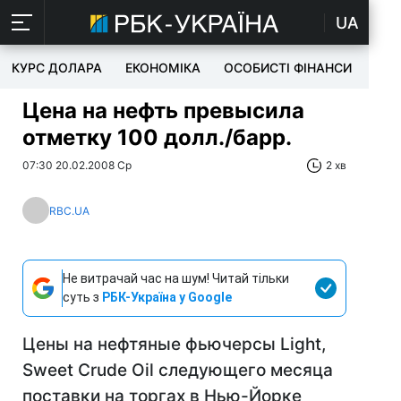
UA
КУРС ДОЛАРА
ЕКОНОМІКА
ОСОБИСТІ ФІНАНСИ
TEC
Цена на нефть превысила
отметку 100 долл./барр.
07:30 20.02.2008 Ср
2 хв
RBC.UA
Не витрачай час на шум! Читай тільки
суть з
РБК-Україна у Google
Цены на нефтяные фьючерсы Light,
Sweet Crude Oil следующего месяца
поставки на торгах в Нью-Йорке