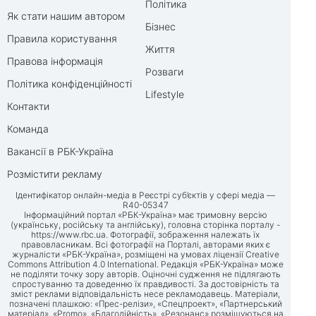
Політика
Як стати нашим автором
Бізнес
Правила користування
Життя
Правова інформація
Розваги
Політика конфіденційності
Lifestyle
Контакти
Команда
Вакансії в РБК-Україна
Розмістити рекламу
Ідентифікатор онлайн-медіа в Реєстрі суб’єктів у сфері медіа —
R40-05347
Інформаційний портал «РБК-Україна» має тримовну версію
(українську, російську та англійську), головна сторінка порталу -
https://www.rbc.ua
. Фотографії, зображення належать їх
правовласникам. Всі фотографії на Порталі, авторами яких є
журналісти «РБК-Україна», розміщені на умовах ліцензії Creative
Commons Attribution 4.0 International. Редакція «РБК-Україна» може
не поділяти точку зору авторів. Оціночні судження не підлягають
спростуванню та доведенню їх правдивості. За достовірність та
зміст реклами відповідальність несе рекламодавець. Матеріали,
позначені плашкою: «Прес-релізи», «Спецпроект», «Партнерський
матеріал», «Promo», «Благодійність», «Резонанс» розміщуються на