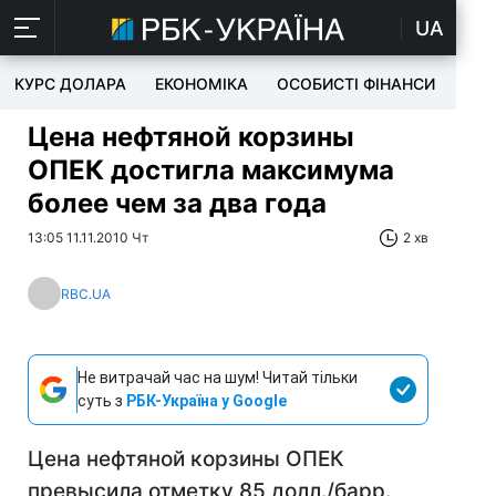
UA
КУРС ДОЛАРА
ЕКОНОМІКА
ОСОБИСТІ ФІНАНСИ
TEC
Цена нефтяной корзины
ОПЕК достигла максимума
более чем за два года
13:05 11.11.2010 Чт
2 хв
RBC.UA
Не витрачай час на шум! Читай тільки
суть з
РБК-Україна у Google
Цена нефтяной корзины ОПЕК
превысила отметку 85 долл./барр.,