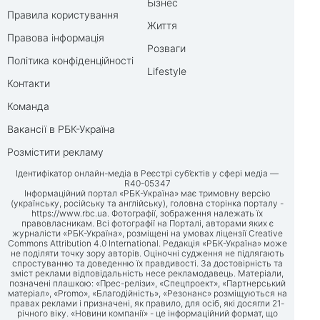
Бізнес
Правила користування
Життя
Правова інформація
Розваги
Політика конфіденційності
Lifestyle
Контакти
Команда
Вакансії в РБК-Україна
Розмістити рекламу
Ідентифікатор онлайн-медіа в Реєстрі суб’єктів у сфері медіа —
R40-05347
Інформаційний портал «РБК-Україна» має тримовну версію
(українську, російську та англійську), головна сторінка порталу -
https://www.rbc.ua
. Фотографії, зображення належать їх
правовласникам. Всі фотографії на Порталі, авторами яких є
журналісти «РБК-Україна», розміщені на умовах ліцензії Creative
Commons Attribution 4.0 International. Редакція «РБК-Україна» може
не поділяти точку зору авторів. Оціночні судження не підлягають
спростуванню та доведенню їх правдивості. За достовірність та
зміст реклами відповідальність несе рекламодавець. Матеріали,
позначені плашкою: «Прес-релізи», «Спецпроект», «Партнерський
матеріал», «Promo», «Благодійність», «Резонанс» розміщуються на
правах реклами і призначені, як правило, для осіб, які досягли 21-
річного віку. «Новини компанії» - це інформаційний формат, що