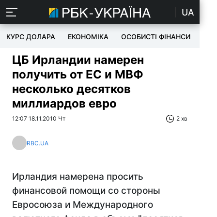
UA
КУРС ДОЛАРА
ЕКОНОМІКА
ОСОБИСТІ ФІНАНСИ
TEC
ЦБ Ирландии намерен
получить от ЕС и МВФ
несколько десятков
миллиардов евро
12:07 18.11.2010 Чт
2 хв
RBC.UA
Ирландия намерена просить
финансовой помощи со стороны
Евросоюза и Международного