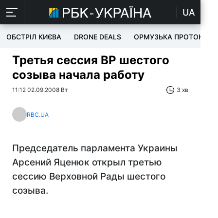
UA
ОБСТРІЛ КИЄВА
DRONE DEALS
ОРМУЗЬКА ПРОТОКА
Третья сессия ВР шестого
созыва начала работу
11:12 02.09.2008 Вт
3 хв
RBC.UA
Председатель парламента Украины
Арсений Яценюк открыл третью
сессию Верховной Рады шестого
созыва.