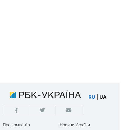
RU
|
UA
Про компанію
Новини України