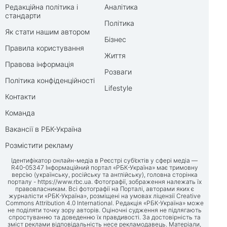
Редакційна політика і
Аналітика
стандарти
Політика
Як стати нашим автором
Бізнес
Правила користування
Життя
Правова інформація
Розваги
Політика конфіденційності
Lifestyle
Контакти
Команда
Вакансії в РБК-Україна
Розмістити рекламу
Ідентифікатор онлайн-медіа в Реєстрі суб’єктів у сфері медіа —
R40-05347 Інформаційний портал «РБК-Україна» має тримовну
версію (українську, російську та англійську), головна сторінка
порталу -
https://www.rbc.ua
. Фотографії, зображення належать їх
правовласникам. Всі фотографії на Порталі, авторами яких є
журналісти «РБК-Україна», розміщені на умовах ліцензії Creative
Commons Attribution 4.0 International. Редакція «РБК-Україна» може
не поділяти точку зору авторів. Оціночні судження не підлягають
спростуванню та доведенню їх правдивості. За достовірність та
зміст реклами відповідальність несе рекламодавець. Матеріали,