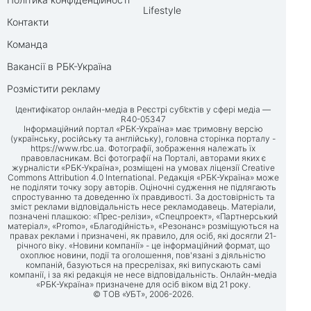
Lifestyle
Контакти
Команда
Вакансії в РБК-Україна
Розмістити рекламу
Ідентифікатор онлайн-медіа в Реєстрі суб’єктів у сфері медіа —
R40-05347
Інформаційний портал «РБК-Україна» має тримовну версію
(українську, російську та англійську), головна сторінка порталу -
https://www.rbc.ua
. Фотографії, зображення належать їх
правовласникам. Всі фотографії на Порталі, авторами яких є
журналісти «РБК-Україна», розміщені на умовах ліцензії Creative
Commons Attribution 4.0 International. Редакція «РБК-Україна» може
не поділяти точку зору авторів. Оціночні судження не підлягають
спростуванню та доведенню їх правдивості. За достовірність та
зміст реклами відповідальність несе рекламодавець. Матеріали,
позначені плашкою: «Прес-релізи», «Спецпроект», «Партнерський
матеріал», «Promo», «Благодійність», «Резонанс» розміщуються на
правах реклами і призначені, як правило, для осіб, які досягли 21-
річного віку. «Новини компанії» - це інформаційний формат, що
охоплює новини, події та оголошення, пов'язані з діяльністю
компаній, базуються на пресрелізах, які випускають самі
компанії, і за які редакція не несе відповідальність. Онлайн-медіа
«РБК-Україна» призначене для осіб віком від 21 року.
© ТОВ «УБТ», 2006-2026.