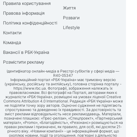
Правила користування
Життя
Правова інформація
Розваги
Політика конфіденційності
Lifestyle
Контакти
Команда
Вакансії в РБК-Україна
Розмістити рекламу
Ідентифікатор онлайн-медіа в Реєстрі суб’єктів у сфері медіа —
R40-05347
Інформаційний портал «РБК-Україна» має тримовну версію
(українську, російську та англійську), головна сторінка порталу -
https://www.rbc.ua
. Фотографії, зображення належать їх
правовласникам. Всі фотографії на Порталі, авторами яких є
журналісти «РБК-Україна», розміщені на умовах ліцензії Creative
Commons Attribution 4.0 International. Редакція «РБК-Україна» може
не поділяти точку зору авторів. Оціночні судження не підлягають
спростуванню та доведенню їх правдивості. За достовірність та
зміст реклами відповідальність несе рекламодавець. Матеріали,
позначені плашкою: «Прес-релізи», «Спецпроект», «Партнерський
матеріал», «Promo», «Благодійність», «Резонанс» розміщуються на
правах реклами і призначені, як правило, для осіб, які досягли 21-
річного віку. «Новини компанії» - це інформаційний формат, що
охоплює новини, події та оголошення, пов'язані з діяльністю