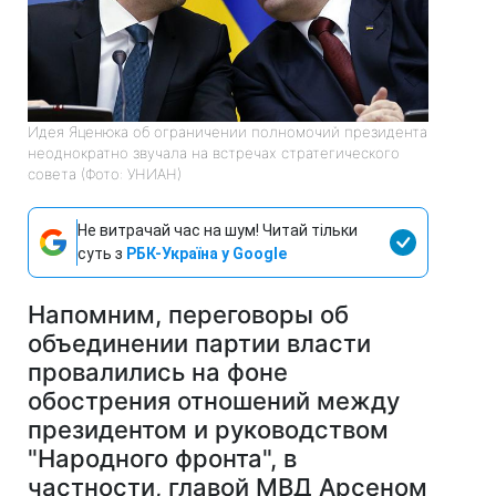
Идея Яценюка об ограничении полномочий президента
неоднократно звучала на встречах стратегического
совета (Фото: УНИАН)
Не витрачай час на шум! Читай тільки
суть з
РБК-Україна у Google
Напомним, переговоры об
объединении партии власти
провалились на фоне
обострения отношений между
президентом и руководством
"Народного фронта", в
частности, главой МВД Арсеном