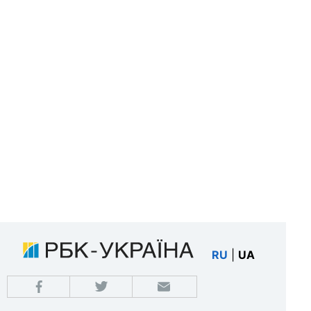
RU
|
UA