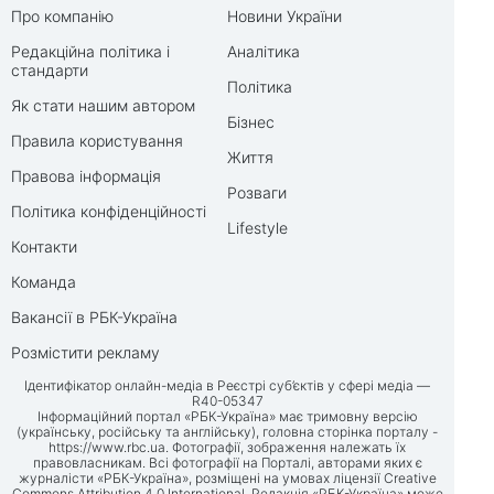
Про компанію
Новини України
Редакційна політика і
Аналітика
стандарти
Політика
Як стати нашим автором
Бізнес
Правила користування
Життя
Правова інформація
Розваги
Політика конфіденційності
Lifestyle
Контакти
Команда
Вакансії в РБК-Україна
Розмістити рекламу
Ідентифікатор онлайн-медіа в Реєстрі суб’єктів у сфері медіа —
R40-05347
Інформаційний портал «РБК-Україна» має тримовну версію
(українську, російську та англійську), головна сторінка порталу -
https://www.rbc.ua
. Фотографії, зображення належать їх
правовласникам. Всі фотографії на Порталі, авторами яких є
журналісти «РБК-Україна», розміщені на умовах ліцензії Creative
Commons Attribution 4.0 International. Редакція «РБК-Україна» може