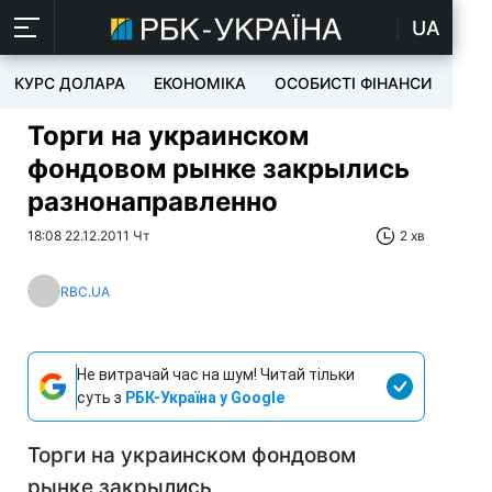
UA
КУРС ДОЛАРА
ЕКОНОМІКА
ОСОБИСТІ ФІНАНСИ
TEC
Торги на украинском
фондовом рынке закрылись
разнонаправленно
18:08 22.12.2011 Чт
2 хв
RBC.UA
Не витрачай час на шум! Читай тільки
суть з
РБК-Україна у Google
Торги на украинском фондовом
рынке закрылись