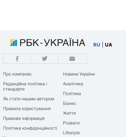
RU
|
UA
Про компанію
Новини України
Редакційна політика і
Аналітика
стандарти
Політика
Як стати нашим автором
Бізнес
Правила користування
Життя
Правова інформація
Розваги
Політика конфіденційності
Lifestyle