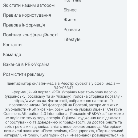
Як стати нашим автором
Бізнес
Правила користування
Життя
Правова інформація
Розваги
Політика конфіденційності
Lifestyle
Контакти
Команда
Вакансії в РБК-Україна
Розмістити рекламу
Ідентифікатор онлайн-медіа в Реєстрі суб’єктів у сфері медіа —
R40-05347
Інформаційний портал «РБК-Україна» має тримовну версію
(українську, російську та англійську), головна сторінка порталу -
https://www.rbc.ua
. Фотографії, зображення належать їх
правовласникам. Всі фотографії на Порталі, авторами яких є
журналісти «РБК-Україна», розміщені на умовах ліцензії Creative
Commons Attribution 4.0 International. Редакція «РБК-Україна» може
не поділяти точку зору авторів. Оціночні судження не підлягають
спростуванню та доведенню їх правдивості. За достовірність та
зміст реклами відповідальність несе рекламодавець. Матеріали,
позначені плашкою: «Прес-релізи», «Спецпроект», «Партнерський
матеріал», «Promo», «Благодійність», «Резонанс» розміщуються на