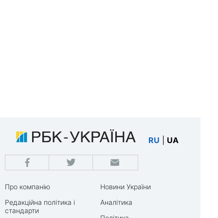
RU
|
UA
Про компанію
Новини України
Редакційна політика і
Аналітика
стандарти
Політика