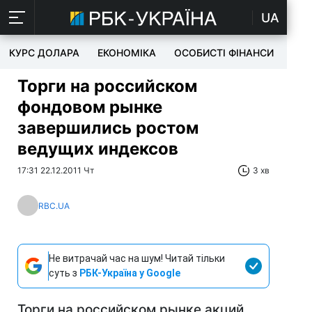
UA
КУРС ДОЛАРА
ЕКОНОМІКА
ОСОБИСТІ ФІНАНСИ
TEC
Торги на российском
фондовом рынке
завершились ростом
ведущих индексов
17:31 22.12.2011 Чт
3 хв
RBC.UA
Не витрачай час на шум! Читай тільки
суть з
РБК-Україна у Google
Торги на российском рынке акций