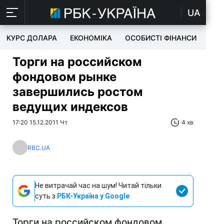
UA
КУРС ДОЛАРА
ЕКОНОМІКА
ОСОБИСТІ ФІНАНСИ
TEC
Торги на российском
фондовом рынке
завершились ростом
ведущих индексов
17:20 15.12.2011 Чт
4 хв
RBC.UA
Не витрачай час на шум! Читай тільки
суть з
РБК-Україна у Google
Торги на российском фондовом