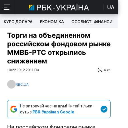
UA
КУРС ДОЛАРА
ЕКОНОМІКА
ОСОБИСТІ ФІНАНСИ
TEC
Торги на объединенном
российском фондовом рынке
ММВБ-РТС открылись
снижением
10:22 19.12.2011 Пн
4 хв
RBC.UA
Не витрачай час на шум! Читай тільки
суть з
РБК-Україна у Google
На российском фондовом рынке