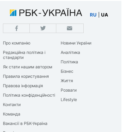
RU
|
UA
Про компанію
Новини України
Редакційна політика і
Аналітика
стандарти
Політика
Як стати нашим автором
Бізнес
Правила користування
Життя
Правова інформація
Розваги
Політика конфіденційності
Lifestyle
Контакти
Команда
Вакансії в РБК-Україна