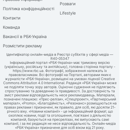
Розваги
Політика конфіденційності
Lifestyle
Контакти
Команда
Вакансії в РБК-Україна
Розмістити рекламу
Ідентифікатор онлайн-медіа в Реєстрі суб’єктів у сфері медіа —
R40-05347
Інформаційний портал «РБК-Україна» має тримовну версію
(українську, російську та англійську), головна сторінка порталу -
https://www.rbc.ua
. Фотографії, зображення належать їх
правовласникам. Всі фотографії на Порталі, авторами яких є
журналісти «РБК-Україна», розміщені на умовах ліцензії Creative
Commons Attribution 4.0 International. Редакція «РБК-Україна» може
не поділяти точку зору авторів. Оціночні судження не підлягають
спростуванню та доведенню їх правдивості. За достовірність та
зміст реклами відповідальність несе рекламодавець. Матеріали,
позначені плашкою: «Прес-релізи», «Спецпроект», «Партнерський
матеріал», «Promo», «Благодійність», «Резонанс» розміщуються на
правах реклами і призначені, як правило, для осіб, які досягли 21-
річного віку. «Новини компанії» - це інформаційний формат, що
охоплює новини, події та оголошення, пов'язані з діяльністю
компаній, базуються на пресрелізах, які випускають самі
компанії, і за які редакція не несе відповідальність. Онлайн-медіа
«РБК-Україна» призначене для осіб віком від 21 року.