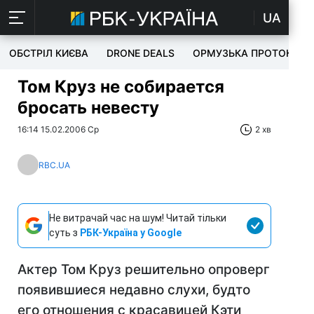
UA
ОБСТРІЛ КИЄВА
DRONE DEALS
ОРМУЗЬКА ПРОТОКА
Том Круз не собирается
бросать невесту
16:14 15.02.2006 Ср
2 хв
RBC.UA
Не витрачай час на шум! Читай тільки
суть з
РБК-Україна у Google
Актер Том Круз решительно опроверг
появившиеся недавно слухи, будто
его отношения с красавицей Кэти