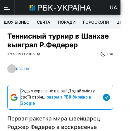
UA
ШОУ БІЗНЕС
СВЯТА
ПОРАДИ
ГОРОСКОПИ
ЦІКАВ
Теннисный турнир в Шанхае
выиграл Р.Федерер
17:38 19.11.2006 Нд
1 хв
RBC.UA
Будь у курсі, а не в шоці! Додай змісту
своїй стрічці
разом з РБК-Україна в
Google
Первая ракетка мира швейцарец
Роджер Федерер в воскресенье