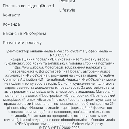
Розваги
Політика конфіденційності
Lifestyle
Контакти
Команда
Вакансії в РБК-Україна
Розмістити рекламу
Ідентифікатор онлайн-медіа в Реєстрі суб’єктів у сфері медіа —
R40-05347
Інформаційний портал «РБК-Україна» має тримовну версію
(українську, російську та англійську), головна сторінка порталу -
https://www.rbc.ua
. Фотографії, зображення належать їх
правовласникам. Всі фотографії на Порталі, авторами яких є
журналісти «РБК-Україна», розміщені на умовах ліцензії Creative
Commons Attribution 4.0 International. Редакція «РБК-Україна» може
не поділяти точку зору авторів. Оціночні судження не підлягають
спростуванню та доведенню їх правдивості. За достовірність та
зміст реклами відповідальність несе рекламодавець. Матеріали,
позначені плашкою: «Прес-релізи», «Спецпроект», «Партнерський
матеріал», «Promo», «Благодійність», «Резонанс» розміщуються на
правах реклами і призначені, як правило, для осіб, які досягли 21-
річного віку. «Новини компанії» - це інформаційний формат, що
охоплює новини, події та оголошення, пов'язані з діяльністю
компаній, базуються на пресрелізах, які випускають самі
компанії, і за які редакція не несе відповідальність. Онлайн-медіа
«РБК-Україна» призначене для осіб віком від 21 року.
© ТОВ «УБТ», 2006-2026.