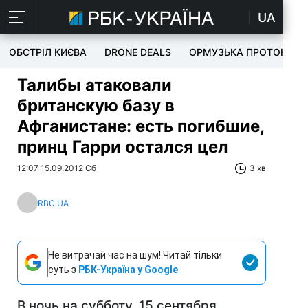
UA
ОБСТРІЛ КИЄВА
DRONE DEALS
ОРМУЗЬКА ПРОТОКА
Талибы атаковали
британскую базу в
Афганистане: есть погибшие,
принц Гарри остался цел
12:07 15.09.2012 Сб
3 хв
RBC.UA
Не витрачай час на шум! Читай тільки
суть з
РБК-Україна у Google
В ночь на субботу, 15 сентября,