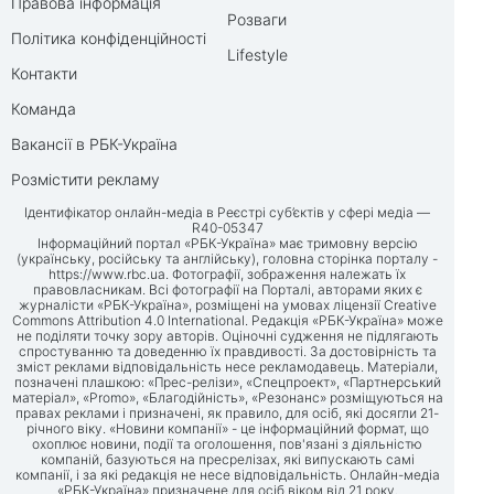
Правова інформація
Розваги
Політика конфіденційності
Lifestyle
Контакти
Команда
Вакансії в РБК-Україна
Розмістити рекламу
Ідентифікатор онлайн-медіа в Реєстрі суб’єктів у сфері медіа —
R40-05347
Інформаційний портал «РБК-Україна» має тримовну версію
(українську, російську та англійську), головна сторінка порталу -
https://www.rbc.ua
. Фотографії, зображення належать їх
правовласникам. Всі фотографії на Порталі, авторами яких є
журналісти «РБК-Україна», розміщені на умовах ліцензії Creative
Commons Attribution 4.0 International. Редакція «РБК-Україна» може
не поділяти точку зору авторів. Оціночні судження не підлягають
спростуванню та доведенню їх правдивості. За достовірність та
зміст реклами відповідальність несе рекламодавець. Матеріали,
позначені плашкою: «Прес-релізи», «Спецпроект», «Партнерський
матеріал», «Promo», «Благодійність», «Резонанс» розміщуються на
правах реклами і призначені, як правило, для осіб, які досягли 21-
річного віку. «Новини компанії» - це інформаційний формат, що
охоплює новини, події та оголошення, пов'язані з діяльністю
компаній, базуються на пресрелізах, які випускають самі
компанії, і за які редакція не несе відповідальність. Онлайн-медіа
«РБК-Україна» призначене для осіб віком від 21 року.