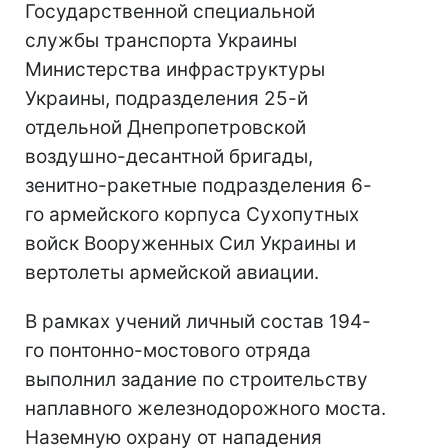
Государственной специальной
службы транспорта Украины
Министерства инфраструктуры
Украины, подразделения 25-й
отдельной Днепропетровской
воздушно-десантной бригады,
зенитно-ракетные подразделения 6-
го армейского корпуса Сухопутных
войск Вооруженных Сил Украины и
вертолеты армейской авиации.
В рамках учений личный состав 194-
го понтонно-мостового отряда
выполнил задание по строительству
наплавного железнодорожного моста.
Наземную охрану от нападения