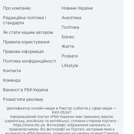
Про компанію
Новини України
Редакційна політика і
Аналітика
стандарти
Політика
Як стати нашим автором
Бізнес
Правила користування
Життя
Правова інформація
Розваги
Політика конфіденційності
Lifestyle
Контакти
Команда
Вакансії в РБК-Україна
Розмістити рекламу
Ідентифікатор онлайн-медіа в Реєстрі суб’єктів у сфері медіа —
R40-05347
Інформаційний портал «РБК-Україна» має тримовну версію
(українську, російську та англійську), головна сторінка порталу -
https://www.rbc.ua
. Фотографії, зображення належать їх
правовласникам. Всі фотографії на Порталі, авторами яких є
журналісти «РБК-Україна», розміщені на умовах ліцензії Creative