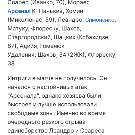
Соарес (Иванко, 70), Мораес
Арсенал
К:
Панькив, Хомин
(Миколюнас, 59), Леандро,
Симоненко
,
Матуку, Флореску, Шахов,
Старгородский, Шацких (Кобахидзе,
67), Адийя, Гоменюк
Удаления:
Шахов, 34 (2ЖК), Флореску,
38
Интриги в матче не получилось. Он
начался с настойчивых атак
"Арсенала", однако хозяева были
быстрее и лучше использовали
свободные зоны. Именно во время
очередного резкого отрыва
единоборство Леандро и Соареса