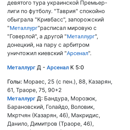
девятого тура украинской Премьер-
лиги по футболу. "Таврия" спокойно
обыграла "Кривбасс", запорожский
"
Металлург
"расписал мировую с
"Говерлой", а другой "
Металлург
",
донецкий, на пару с арбитром
уничтожил киевский "
Арсенал
".
Металлург
Д -
Арсенал
К 5:0
Голы:
Мораес, 25 (с пен.), 88, Казарян,
61, Траоре, 75, 90+2
Металлург
Д:
Бандура, Морозюк,
Барановский, Голайдо, Воловик,
Мкртчян (Казарян, 46), Макридис,
Данило, Димитров (Траоре, 46),