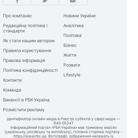
Про компанію
Новини України
Редакційна політика і
Аналітика
стандарти
Політика
Як стати нашим автором
Бізнес
Правила користування
Життя
Правова інформація
Розваги
Політика конфіденційності
Lifestyle
Контакти
Команда
Вакансії в РБК-Україна
Розмістити рекламу
Ідентифікатор онлайн-медіа в Реєстрі суб’єктів у сфері медіа —
R40-05347
Інформаційний портал «РБК-Україна» має тримовну версію
(українську, російську та англійську), головна сторінка порталу -
https://www.rbc.ua
. Фотографії, зображення належать їх