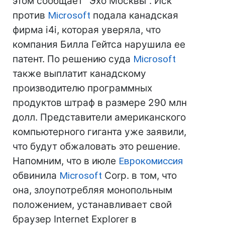
этом сообщает "Эхо Москвы". Иск
против
Microsoft
подала канадская
фирма i4i, которая уверяла, что
компания Билла Гейтса нарушила ее
патент. По решению суда
Microsoft
также выплатит канадскому
производителю программных
продуктов штраф в размере 290 млн
долл. Представители американского
компьютерного гиганта уже заявили,
что будут обжаловать это решение.
Напомним, что в июле
Еврокомиссия
обвинила
Microsoft
Corp. в том, что
она, злоупотребляя монопольным
положением, устанавливает свой
браузер Internet Explorer в