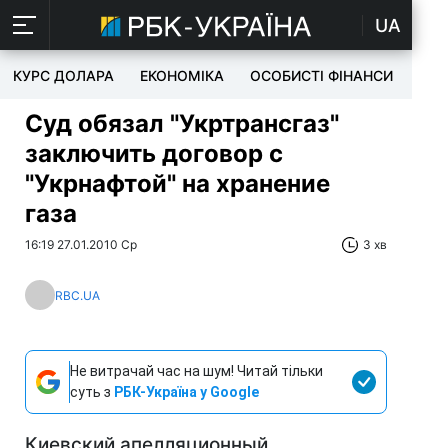
UA
КУРС ДОЛАРА
ЕКОНОМІКА
ОСОБИСТІ ФІНАНСИ
TEC
Суд обязал "Укртрансгаз"
заключить договор с
"Укрнафтой" на хранение
газа
16:19 27.01.2010 Ср
3 хв
RBC.UA
Не витрачай час на шум! Читай тільки
суть з
РБК-Україна у Google
Киевский апелляционный