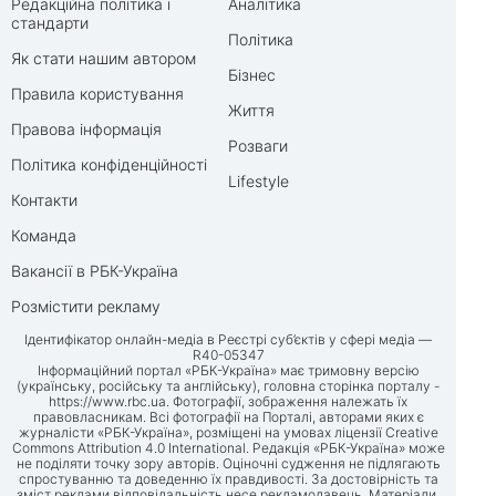
Редакційна політика і
Аналітика
стандарти
Політика
Як стати нашим автором
Бізнес
Правила користування
Життя
Правова інформація
Розваги
Політика конфіденційності
Lifestyle
Контакти
Команда
Вакансії в РБК-Україна
Розмістити рекламу
Ідентифікатор онлайн-медіа в Реєстрі суб’єктів у сфері медіа —
R40-05347
Інформаційний портал «РБК-Україна» має тримовну версію
(українську, російську та англійську), головна сторінка порталу -
https://www.rbc.ua
. Фотографії, зображення належать їх
правовласникам. Всі фотографії на Порталі, авторами яких є
журналісти «РБК-Україна», розміщені на умовах ліцензії Creative
Commons Attribution 4.0 International. Редакція «РБК-Україна» може
не поділяти точку зору авторів. Оціночні судження не підлягають
спростуванню та доведенню їх правдивості. За достовірність та
зміст реклами відповідальність несе рекламодавець. Матеріали,