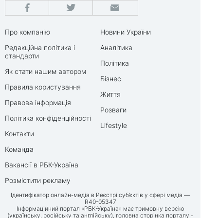
Про компанію
Новини України
Редакційна політика і
Аналітика
стандарти
Політика
Як стати нашим автором
Бізнес
Правила користування
Життя
Правова інформація
Розваги
Політика конфіденційності
Lifestyle
Контакти
Команда
Вакансії в РБК-Україна
Розмістити рекламу
Ідентифікатор онлайн-медіа в Реєстрі суб’єктів у сфері медіа —
R40-05347
Інформаційний портал «РБК-Україна» має тримовну версію
(українську, російську та англійську), головна сторінка порталу -