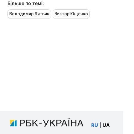
Більше по темі:
Володимир Литвин
Виктор Ющенко
RU
|
UA