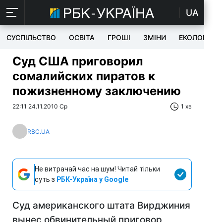
UA
СУСПІЛЬСТВО
ОСВІТА
ГРОШІ
ЗМІНИ
ЕКОЛОГІЯ
Суд США приговорил
сомалийских пиратов к
пожизненному заключению
22:11 24.11.2010 Ср
1 хв
RBC.UA
Не витрачай час на шум! Читай тільки
суть з
РБК-Україна у Google
Суд американского штата Вирджиния
вынес обвинительный приговор