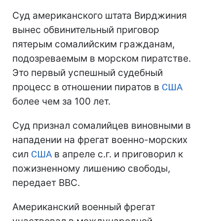
Суд американского штата Вирджиния
вынес обвинительный приговор
пятерым сомалийским гражданам,
подозреваемым в морском пиратстве.
Это первый успешный судебный
процесс в отношении пиратов в
США
более чем за 100 лет.
Суд признал сомалийцев виновными в
нападении на фрегат военно-морских
сил
США
в апреле с.г. и приговорил к
пожизненному лишению свободы,
передает ВВС.
Американский военный фрегат