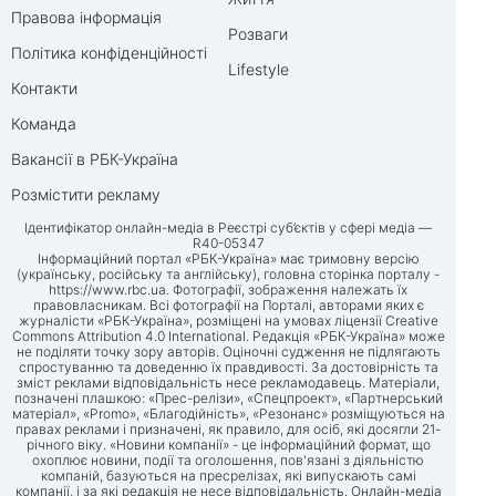
Правова інформація
Розваги
Політика конфіденційності
Lifestyle
Контакти
Команда
Вакансії в РБК-Україна
Розмістити рекламу
Ідентифікатор онлайн-медіа в Реєстрі суб’єктів у сфері медіа —
R40-05347
Інформаційний портал «РБК-Україна» має тримовну версію
(українську, російську та англійську), головна сторінка порталу -
https://www.rbc.ua
. Фотографії, зображення належать їх
правовласникам. Всі фотографії на Порталі, авторами яких є
журналісти «РБК-Україна», розміщені на умовах ліцензії Creative
Commons Attribution 4.0 International. Редакція «РБК-Україна» може
не поділяти точку зору авторів. Оціночні судження не підлягають
спростуванню та доведенню їх правдивості. За достовірність та
зміст реклами відповідальність несе рекламодавець. Матеріали,
позначені плашкою: «Прес-релізи», «Спецпроект», «Партнерський
матеріал», «Promo», «Благодійність», «Резонанс» розміщуються на
правах реклами і призначені, як правило, для осіб, які досягли 21-
річного віку. «Новини компанії» - це інформаційний формат, що
охоплює новини, події та оголошення, пов'язані з діяльністю
компаній, базуються на пресрелізах, які випускають самі
компанії, і за які редакція не несе відповідальність. Онлайн-медіа