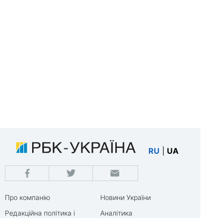
RU
|
UA
Про компанію
Новини України
Редакційна політика і
Аналітика