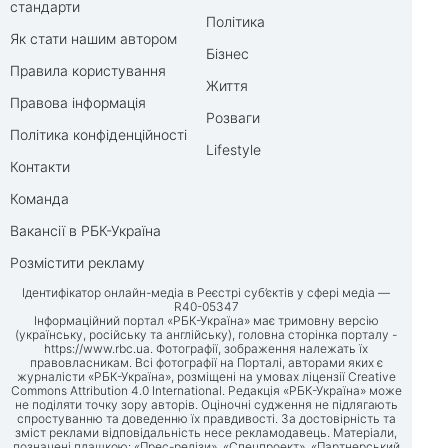
стандарти
Політика
Як стати нашим автором
Бізнес
Правила користування
Життя
Правова інформація
Розваги
Політика конфіденційності
Lifestyle
Контакти
Команда
Вакансії в РБК-Україна
Розмістити рекламу
Ідентифікатор онлайн-медіа в Реєстрі суб’єктів у сфері медіа —
R40-05347
Інформаційний портал «РБК-Україна» має тримовну версію
(українську, російську та англійську), головна сторінка порталу -
https://www.rbc.ua
. Фотографії, зображення належать їх
правовласникам. Всі фотографії на Порталі, авторами яких є
журналісти «РБК-Україна», розміщені на умовах ліцензії Creative
Commons Attribution 4.0 International. Редакція «РБК-Україна» може
не поділяти точку зору авторів. Оціночні судження не підлягають
спростуванню та доведенню їх правдивості. За достовірність та
зміст реклами відповідальність несе рекламодавець. Матеріали,
позначені плашкою: «Прес-релізи», «Спецпроект», «Партнерський