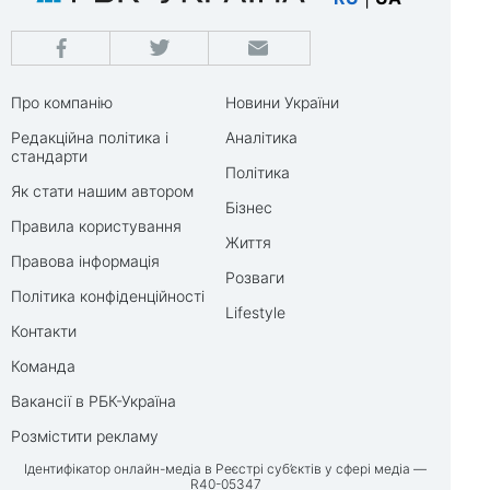
Про компанію
Новини України
Редакційна політика і
Аналітика
стандарти
Політика
Як стати нашим автором
Бізнес
Правила користування
Життя
Правова інформація
Розваги
Політика конфіденційності
Lifestyle
Контакти
Команда
Вакансії в РБК-Україна
Розмістити рекламу
Ідентифікатор онлайн-медіа в Реєстрі суб’єктів у сфері медіа —
R40-05347