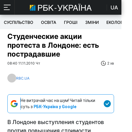
UA
СУСПІЛЬСТВО
ОСВІТА
ГРОШІ
ЗМІНИ
ЕКОЛОГІЯ
Студенческие акции
протеста в Лондоне: есть
пострадавшие
08:40 11.11.2010 Чт
2 хв
RBC.UA
Не витрачай час на шум! Читай тільки
суть з
РБК-Україна у Google
В Лондоне выступления студентов
против повышения стоимости