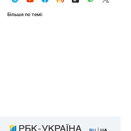
Більше по темі:
RU
|
UA