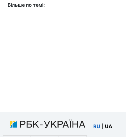
Більше по темі:
RU
|
UA