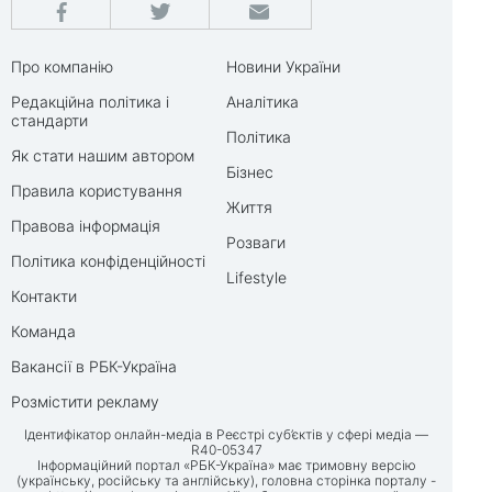
Про компанію
Новини України
Редакційна політика і
Аналітика
стандарти
Політика
Як стати нашим автором
Бізнес
Правила користування
Життя
Правова інформація
Розваги
Політика конфіденційності
Lifestyle
Контакти
Команда
Вакансії в РБК-Україна
Розмістити рекламу
Ідентифікатор онлайн-медіа в Реєстрі суб’єктів у сфері медіа —
R40-05347
Інформаційний портал «РБК-Україна» має тримовну версію
(українську, російську та англійську), головна сторінка порталу -