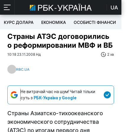
UA
КУРС ДОЛАРА
ЕКОНОМІКА
ОСОБИСТІ ФІНАНСИ
TEC
Страны АТЭС договорились
о реформировании МВФ и ВБ
10:18 23.11.2008 Нд
2 хв
RBC.UA
Не витрачай час на шум! Читай тільки
суть з
РБК-Україна у Google
Страны Азиатско-тихоокеанского
экономического сотрудничества
(АТЭС) по итогам первого дня