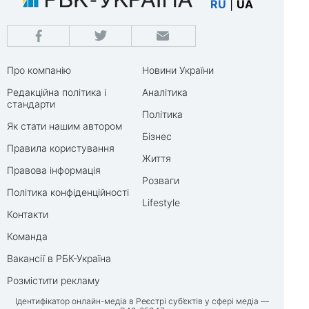
RU
|
UA
Про компанію
Новини України
Редакційна політика і
Аналітика
стандарти
Політика
Як стати нашим автором
Бізнес
Правила користування
Життя
Правова інформація
Розваги
Політика конфіденційності
Lifestyle
Контакти
Команда
Вакансії в РБК-Україна
Розмістити рекламу
Ідентифікатор онлайн-медіа в Реєстрі суб’єктів у сфері медіа —