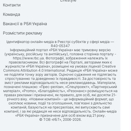
Контакти
Команда
Вакансії в РБК-Україна
Розмістити рекламу
Ідентифікатор онлайн-медіа в Реєстрі суб’єктів у сфері медіа —
R40-05347
Інформаційний портал «РБК-Україна» має тримовну версію
(українську, російську та англійську), головна сторінка порталу -
https://www.rbc.ua
. Фотографії, зображення належать їх
правовласникам. Всі фотографії на Порталі, авторами яких є
журналісти «РБК-Україна», розміщені на умовах ліцензії Creative
Commons Attribution 4.0 International. Редакція «РБК-Україна» може
не поділяти точку зору авторів. Оціночні судження не підлягають
спростуванню та доведенню їх правдивості. За достовірність та
зміст реклами відповідальність несе рекламодавець. Матеріали,
позначені плашкою: «Прес-релізи», «Спецпроект», «Партнерський
матеріал», «Promo», «Благодійність», «Резонанс» розміщуються на
правах реклами і призначені, як правило, для осіб, які досягли 21-
річного віку. «Новини компанії» - це інформаційний формат, що
охоплює новини, події та оголошення, пов'язані з діяльністю
компаній, базуються на пресрелізах, які випускають самі
компанії, і за які редакція не несе відповідальність. Онлайн-медіа
«РБК-Україна» призначене для осіб віком від 21 року.
© ТОВ «УБТ», 2006-2026.