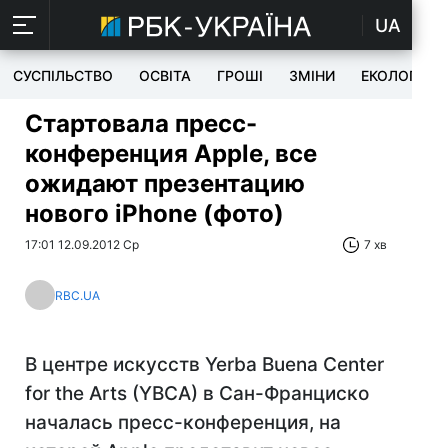
UA
СУСПІЛЬСТВО
ОСВІТА
ГРОШІ
ЗМІНИ
ЕКОЛОГІЯ
Стартовала пресс-
конференция Apple, все
ожидают презентацию
нового iPhone (фото)
17:01 12.09.2012 Ср
7 хв
RBC.UA
В центре искусств Yerba Buena Center
for the Arts (YBCA) в Cан-Франциско
началась пресс-конференция, на